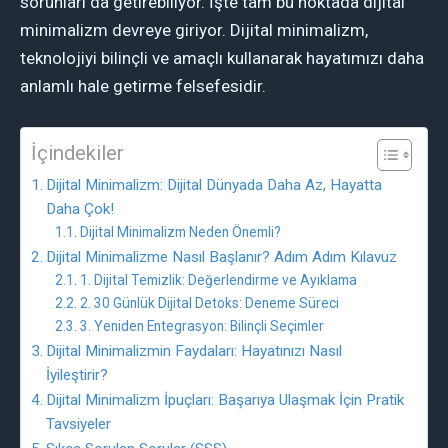
sorunları da getirebiliyor. İşte tam bu noktada dijital
minimalizm devreye giriyor. Dijital minimalizm,
teknolojiyi bilinçli ve amaçlı kullanarak hayatımızı daha
anlamlı hale getirme felsefesidir.
İçindekiler
Dijital Minimalizm: Dijital Dünyada Daha Az, Hayatta
Daha Çok!
Dijital Minimalizm Neden Önemli?
Dijital Minimalizme Nasıl Başlanır? Adım Adım Kılavuz
1. Dijital Temizlik: Değerlendirme ve Ayıklama
2. 30 Günlük Dijital Detoks: Deneme Süreci
3. Yeniden Entegrasyon: Bilinçli Seçimler
Dijital Minimalizmin Faydaları: Hayatınızı Nasıl
İyileştirir?
Dijital Minimalizm İpuçları: Başarıya Ulaşmak İçin Pratik
Tavsiyeler