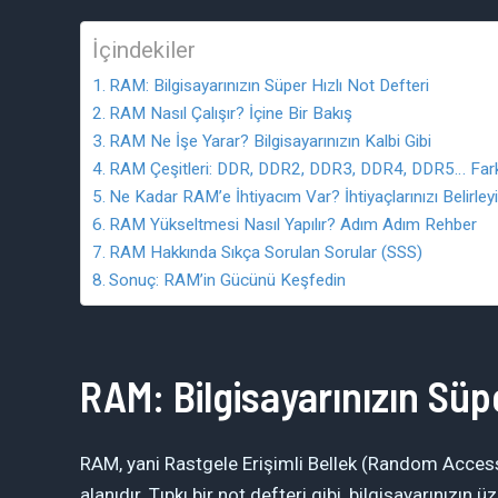
İçindekiler
RAM: Bilgisayarınızın Süper Hızlı Not Defteri
RAM Nasıl Çalışır? İçine Bir Bakış
RAM Ne İşe Yarar? Bilgisayarınızın Kalbi Gibi
RAM Çeşitleri: DDR, DDR2, DDR3, DDR4, DDR5… Farkl
Ne Kadar RAM’e İhtiyacım Var? İhtiyaçlarınızı Belirley
RAM Yükseltmesi Nasıl Yapılır? Adım Adım Rehber
RAM Hakkında Sıkça Sorulan Sorular (SSS)
Sonuç: RAM’in Gücünü Keşfedin
RAM: Bilgisayarınızın Süpe
RAM, yani Rastgele Erişimli Bellek (Random Access
alanıdır. Tıpkı bir not defteri gibi, bilgisayarınızın ü