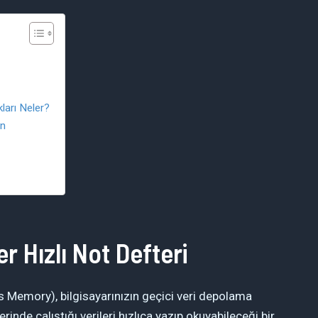
arı Neler?
in
r Hızlı Not Defteri
 Memory), bilgisayarınızın geçici veri depolama
zerinde çalıştığı verileri hızlıca yazıp okuyabileceği bir