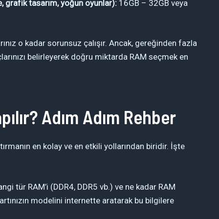
 grafik tasarım, yoğun oyunlar):
16GB – 32GB veya
rınız o kadar sorunsuz çalışır. Ancak, gereğinden fazla
açlarınızı belirleyerek doğru miktarda RAM seçmek en
pılır? Adım Adım Rehber
rmanın en kolay ve en etkili yollarından biridir. İşte
angi tür RAM’i (DDR4, DDR5 vb.) ve ne kadar RAM
rtınızın modelini internette aratarak bu bilgilere