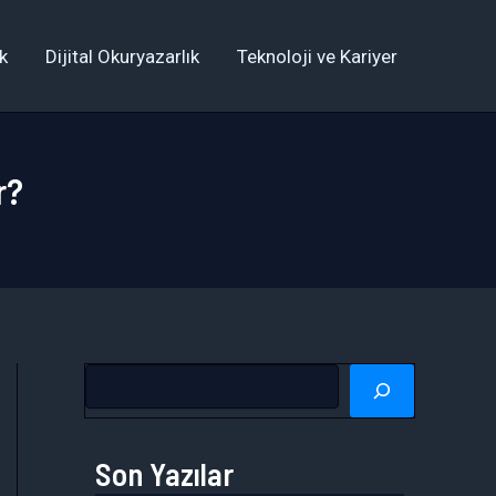
k
Dijital Okuryazarlık
Teknoloji ve Kariyer
r?
A
r
a
Son Yazılar