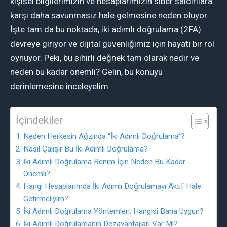
kişisel bilgilerimizin ve hesaplarımızın siber saldırılara
karşı daha savunmasız hale gelmesine neden oluyor.
İşte tam da bu noktada, iki adımlı doğrulama (2FA)
devreye giriyor ve dijital güvenliğimiz için hayati bir rol
oynuyor. Peki, bu sihirli değnek tam olarak nedir ve
neden bu kadar önemli? Gelin, bu konuyu
derinlemesine inceleyelim.
İçindekiler
Neden Herkesin Ağzında “İki Adımlı Doğrulama”?
Nasıl Çalışır Bu İki Adımlı Doğrulama?
İki Adımlı Doğrulama Benim İçin Neden Bu Kadar
Önemli?
Hangi Hesaplarımda İki Adımlı Doğrulamayı Aktif Hale
Getirmeliyim?
İki Adımlı Doğrulama Yöntemleri: Hangisi Bana Uygun?
İki Adımlı Doğrulamanın Dezavantajları Var Mı?