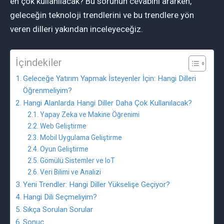
en çok kullanılacak? Bu sorunun cevabını ararken,
geleceğin teknoloji trendlerini ve bu trendlere yön
veren dilleri yakından inceleyeceğiz.
İçindekiler
Geleceğe Yatırım Yapmak İsteyenler İçin: Hangi Dilleri
Öğrenmeliyim?
Hangi Alanlarda Hangi Diller Daha Çok Kullanılacak?
Yapay Zeka ve Makine Öğrenimi
Web Geliştirme
Mobil Uygulama Geliştirme
Oyun Geliştirme
Gömülü Sistemler ve IoT
Veri Bilimi ve Analizi
Yeni Trendler: Hangi Diller Yükselişe Geçiyor?
Hangi Dili Seçmeliyim?
Sıkça Sorulan Sorular
Sonuç